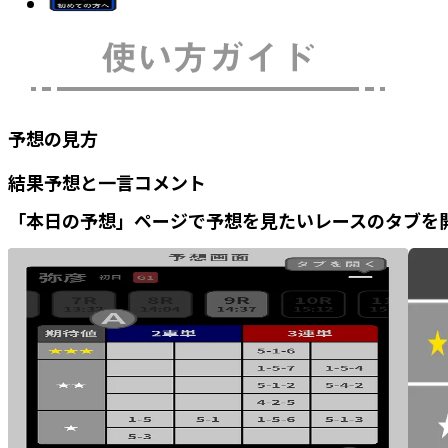
予想の見方
結果予想と一言コメント
「本日の予想」ページで予想を見たいレースのタブを開