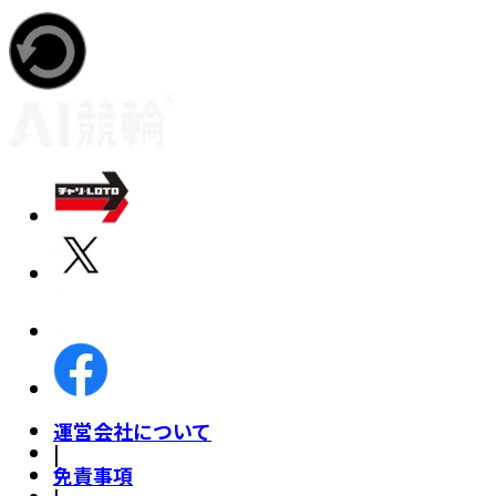
運営会社について
|
免責事項