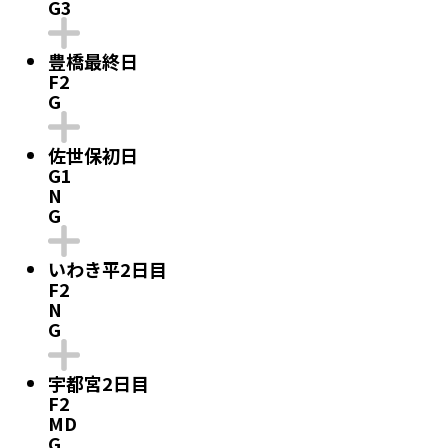
G3
豊橋
最終日
F2
G
佐世保
初日
G1
N
G
いわき平
2日目
F2
N
G
宇都宮
2日目
F2
MD
G