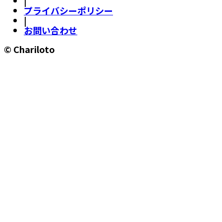
|
プライバシーポリシー
|
お問い合わせ
© Chariloto